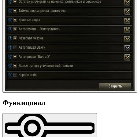
Функицонал