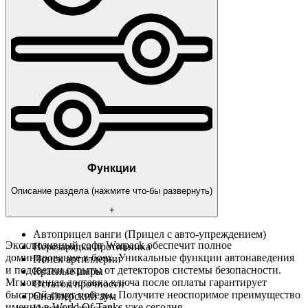
Функции
Описание раздела (нажмите что-бы развернуть)
+
Автоприцел ванги (Прицел с авто-упреждением)
Эксклюзивный софт Warpack обеспечит полное
Перезарядка противника
доминирование в боях. Уникальные функции автонаведения
Поиск артиллерии
и подсветки скрыты от детекторов системы безопасности.
Красные шары
Мгновенная доставка ключа после оплаты гарантирует
Остаток прочности
быстрый старт победы. Получите неоспоримое преимущество
Снайперский зум
именно в World Of Tanks уже сегодня.