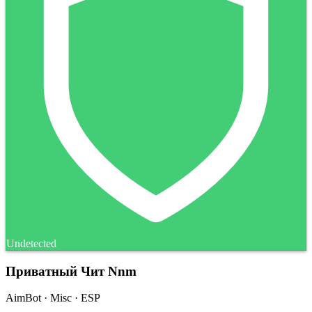
Undetected
Приватный Чит Nnm
AimBot · Misc · ESP