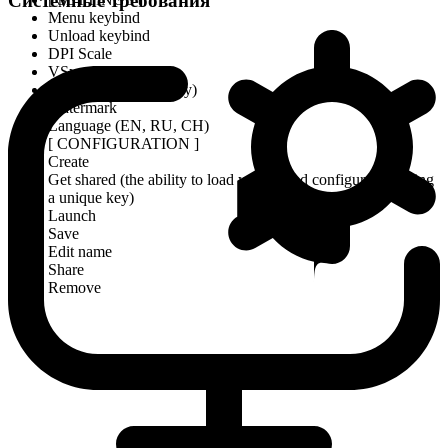
Системные требования
Menu keybind
Unload keybind
DPI Scale
VSync
Theme (Murky, Sunny)
Watermark
Language (EN, RU, CH)
[ CONFIGURATION ]
Create
Get shared (the ability to load your friend configuration using
a unique key)
Launch
Save
Edit name
Share
Remove