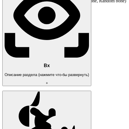
Target position: (Selected bone , Closest bone, Random bone)
Draw FOV Border
Draw FOV Background
Draw FOV Target
First keybind
Second keybind
FOV Size
Smoothness
Max distance
Вх
Описание раздела (нажмите что-бы развернуть)
+
[ Players & Zombies ESP ]
Bounding box: (Box, Corner)
Fill box: (Static, Gradient)
Skeleton: (Thickness)
Name
Distance
Line to enemy