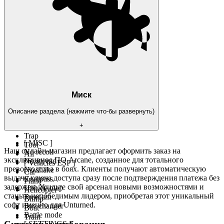
View line
Max distance
[ Objects ESP ]
Animals
Weapon
Melee
Magazine
Optic
Medical
Backpack
Storage
Миск
Box
Key
Описание раздела (нажмите что-бы развернуть)
Tank
+
Food
Trap
[ MISC ]
Tool
Наш онлайн-магазин предлагает оформить заказ на
No recoil
All
эксклюзивное ПО Arcane, созданное для тотального
No spread
[ Vehicles ESP ]
превосходства в боях. Клиенты получают автоматическую
No shake
Car
выдачу ключа доступа сразу после подтверждения платежа без
Compass
Plane
задержек. Усильте свой арсенал новыми возможностями и
Unhide map
Helicopter
станьте непобедимым лидером, приобретая этот уникальный
Freecam
Blimp
софт именно для Unturned.
Fov changer
Boat
Battle mode
Train
[ SETTINGS ]