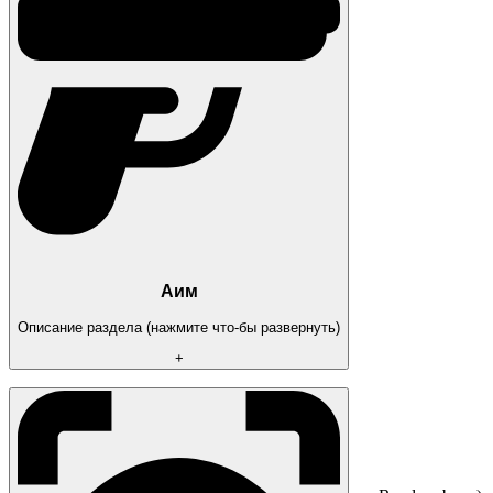
Аим
Описание раздела (нажмите что-бы развернуть)
+
[ AIMBOT ]
Enable
Type: (On hold, Always)
Aimbot at: (Players, Zombies)
Bone: (Head, Neck, Body, Pelvis...)