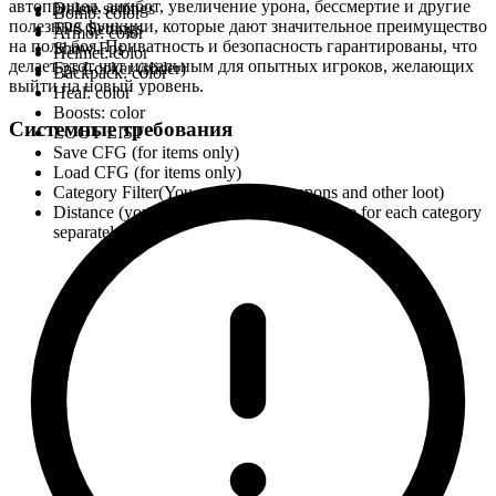
автоприцел, аимбот, увеличение урона, бессмертие и другие
Delete settings
Bomb: color
полезные функции, которые дают значительное преимущество
FPS Settings
Armor: color
на поле боя. Приватность и безопасность гарантированы, что
Show Fps
Helmet: color
делает этот чит идеальным для опытных игроков, желающих
Fps Locker (slider)
Backpack: color
выйти на новый уровень.
Heal: color
Boosts: color
Системные требования
LOOT LIST
Save CFG (for items only)
Load CFG (for items only)
Category Filter(You can choice weapons and other loot)
Distance (you can adjust rendering distance for each category
separately)