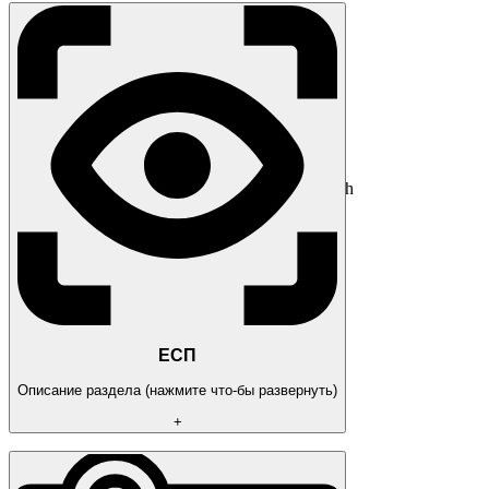
AIM
GENERAL
AimBot Type (Static, Curved)
Aim Keys (aimkey 1 and aimkey 2)
FOV
Smooth
Draw FOV : Color
TARGET
Bone: Head | Neck | Pelvis | Stomach
Force Bone: Head | Neck | Pelvis | Stomach
Force Key
Only Visible
Lock Target
Lock Knocked
ADDITIONAL
RCS
Prediction
ЕСП
Описание раздела (нажмите что-бы развернуть)
+
PLAYERS
GENERALS