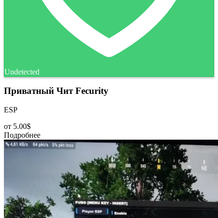
Undetected
Приватный Чит Fecurity
ESP
от
5.00$
Подробнее