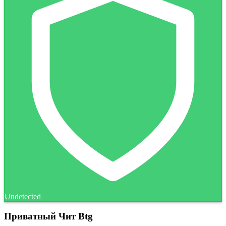
Undetected
Приватный Чит Btg