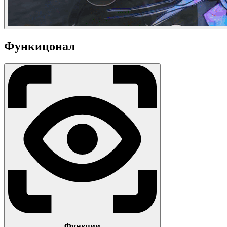
Функицонал
Функции