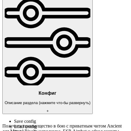
ESP
GENERAL
Enable
Box: color
Health
Skeleton: color
Distance: color
Character Name: color
Target Mark
OTHER
Draw Teammates
Vischeck
FPS limit (60 - 240)
Show FPS
Конфиг
Описание раздела (нажмите что-бы развернуть)
+
Save config
Получите преимущество в бою с приватным читом Ancient
Load config