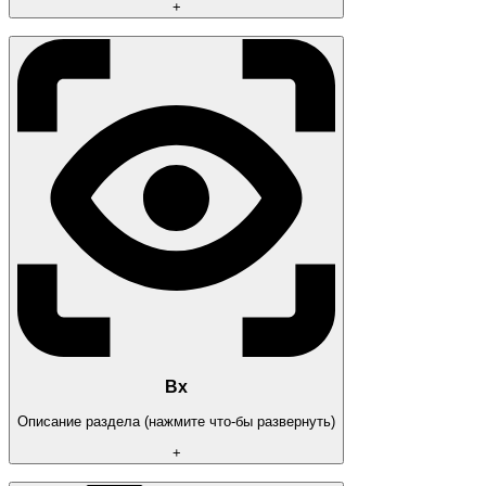
+
AIM
MAIN SETTINGS
Enabled
Draw Fov
Fov Value (slider)
Use Smoothing
Smooth Value
Aim Delay
Aim Key First
Aim Key Second
Aim bone: Head I Neck I Body
TARGET SETTINGS
Vischeck
Teammates
Lock Target
Вх
Описание раздела (нажмите что-бы развернуть)
+