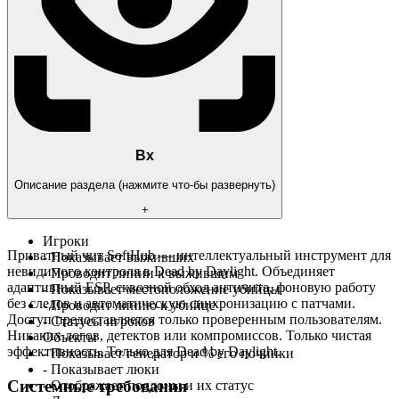
Вх
Описание раздела (нажмите что-бы развернуть)
+
Игроки
Приватный чит SoftHub — интеллектуальный инструмент для
- Показывает выживших
невидимого контроля в Dead by Daylight. Объединяет
- Проводит линии к выжившим
адаптивный ESP, сквозной обход античита, фоновую работу
- Показывает местоположение убийцы
без следов и автоматическую синхронизацию с патчами.
- Проводит линию к убийце
Доступ предоставляется только проверенным пользователям.
- Статусы игроков
Никаких логов, детектов или компромиссов. Только чистая
Объекты
эффективность. Только для Dead by Daylight.
- Показывает генератор и % его починки
- Показывает люки
Системные требования
- Отображает поддоны и их статус