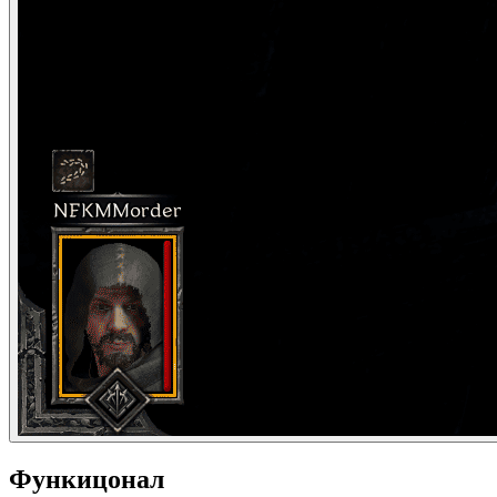
Функицонал