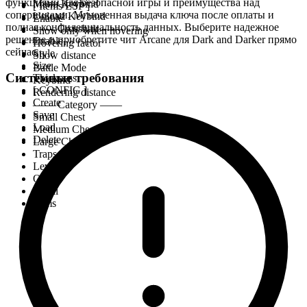
функциями для безопасной игры и преимущества над
Menu Keybind
[ Items ESP ]
соперниками. Мгновенная выдача ключа после оплаты и
Unload Keybind
Enable
полная конфиденциальность данных. Выберите надежное
—— Crosshair ——
Show only when hovering
решение и приобретите чит Arcane для Dark and Darker прямо
Enable
Hovering factor
сейчас.
Style
Show distance
Size
Battle Mode
Системные требования
Thickness
Keybind
[ CONFIG ]
Rendering distance
Create
—— Category ——
Save
Small Chest
Load
Medium Chest
Delete
Large Chest
Traps
Lever
Ore
Portal
Items