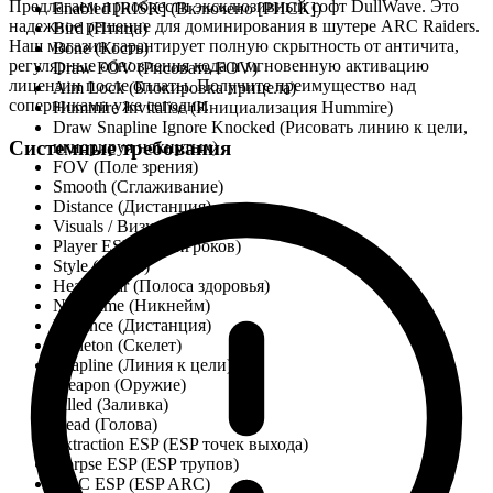
Предлагаем приобрести эксклюзивный софт DullWave. Это
Enabled [RISK] (Включено [РИСК])
надежное решение для доминирования в шутере ARC Raiders.
Bird (Птица)
Наш магазин гарантирует полную скрытность от античита,
Bone (Кость)
регулярные обновления кода и мгновенную активацию
Draw FOV (Рисовать FOV)
лицензии после оплаты. Получите преимущество над
Aim Lock (Блокировка прицела)
соперниками уже сегодня.
Hummire Invitalise (Инициализация Hummire)
Draw Snapline Ignore Knocked (Рисовать линию к цели,
Системные требования
игнорируя нокнутых)
FOV (Поле зрения)
Smooth (Сглаживание)
Distance (Дистанция)
Visuals / Визуалы
Player ESP (ESP игроков)
Style (Стиль)
Health Bar (Полоса здоровья)
Nickname (Никнейм)
Distance (Дистанция)
Skeleton (Скелет)
Snapline (Линия к цели)
Weapon (Оружие)
Filled (Заливка)
Head (Голова)
Extraction ESP (ESP точек выхода)
Corpse ESP (ESP трупов)
ARC ESP (ESP ARC)