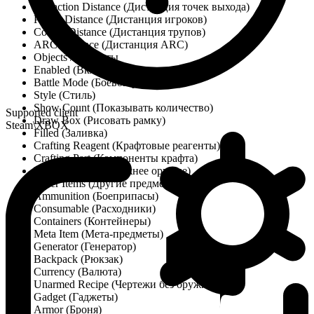
Extraction Distance (Дистанция точек выхода)
Player Distance (Дистанция игроков)
Corpse Distance (Дистанция трупов)
ARC Distance (Дистанция ARC)
Objects / Объекты
Enabled (Включено)
Battle Mode (Боевой режим)
Style (Стиль)
Show Count (Показывать количество)
Supported client
Draw Box (Рисовать рамку)
Steam\XBOX
Filled (Заливка)
Crafting Reagent (Крафтовые реагенты)
Crafting Part (Компоненты крафта)
Melee Weapon (Ближнее оружие)
Other Items (Другие предметы)
Ammunition (Боеприпасы)
Consumable (Расходники)
Containers (Контейнеры)
Meta Item (Мета-предметы)
Generator (Генератор)
Backpack (Рюкзак)
Currency (Валюта)
Unarmed Recipe (Чертежи без оружия)
Gadget (Гаджеты)
Armor (Броня)