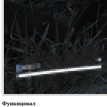
Функицонал