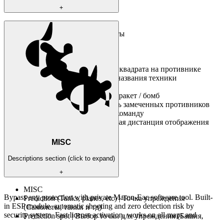
+
Enabled | включение ЕСП
Plane ESP | ЕСП на самотелты
Tank ESP | ЕСП на танки
Bot ESP | ЕСП на ботов
Bomb ESP | ЕСП на бомбы
Bounding box | отображение квадрата на противнике
Vehicle name | отображение названия техники
противника
Show missiles | отображение ракет / бомб
Ignore spotted | не отображать замеченных противников
Ignore team | не отображать команду
Render distance | максимальная дистанция отображения
противника
MISC
Descriptions section (click to expand)
+
MISC
Bypass any protection with private Mason-Eac software tool. Built-
Prediction (Tanks, planes, etc) | Точка упреждения
in ESP module, automatic shooting and zero detection risk by
(Самолеты, танки и тд)
security system. Fast license activation, works on all maps and
Prediction spot | Выбор точки для упреждения (Башня,