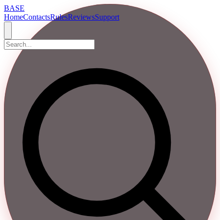
BASE
Home
Contacts
Rules
Reviews
Support