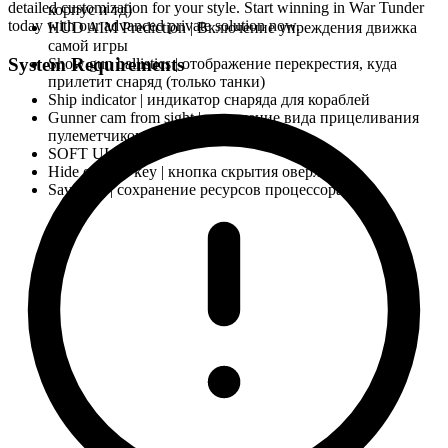
detailed customization for your style. Start winning in War Tunder
корпус и тд)
today with our advanced private solution now.
HUD AIM Prediction | Включение упреждения движка
самой игры
System Requirements
Show gun ballistics | отображение перекрестия, куда
прилетит снаряд (только танки)
Ship indicator | индикатор снаряда для кораблей
Gunner cam from sight | включение вида прицеливания
пулеметчиком
SOFT UI
Hide overlay key | кнопка скрытия оверлея
Save cpu | сохранение ресурсов процессора