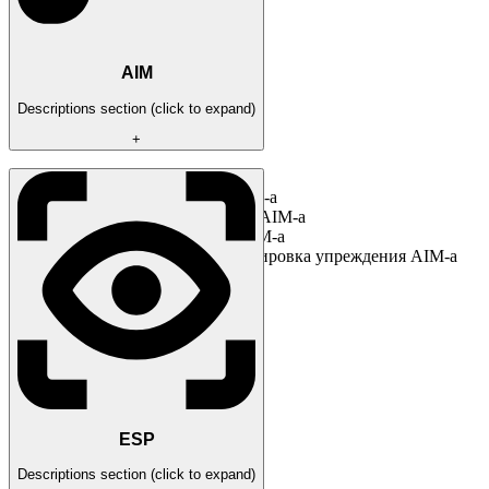
AIM
Descriptions section (click to expand)
+
Enabled | Включить AIM
AIM key | Бинд кнопки AIM-a
AIM radius | Радиус работы AIM-a
AIM precision | Точность AIM-a
Moving adjustment | Корректировка упреждения AIM-a
для движущихся целей
ESP
Descriptions section (click to expand)