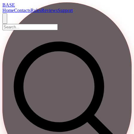
BASE
Home
Contacts
Rules
Reviews
Support