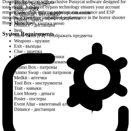
Dominate the bayou with exclusive Pussycat software designed for
Thickness - толщина
Rotjaw - крокодил
total stealth. Advanced bypass technology ensures your account
Size - размер
Spider - паук
remains safe while utilizing premium aim assistance and ESP
Enemy Font Size - шрифт противников
Scrapbreak - мусорщик
modules. Experience unmatched performance in the horror shooter
Item Font Size - шрифт предметов
Chams - чамсы
Hunt: Showdown.
Menu Key - кнопка меню
Distance - дистанция
Item
System Requirements
Show Items [F4] - отображать предметы
Weapons - оружие
Exit - выходы
Clue - зацепка
Consumable - расходники
Pickable Items - поднимаемые предметы
Ammo Box - патроны
Ammo Swap - свап патронов
Medkit - аптечки
Tool Box - инструменты
Trait - навыки
Loot Money - деньги
Poster - постеры
Event Altar - ивентовый алтарь
Distance - дистанция